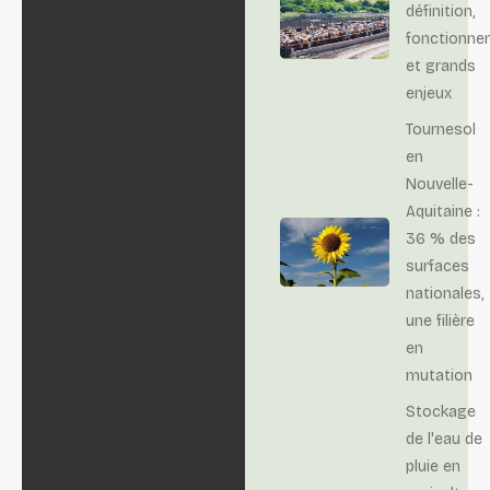
définition,
fonctionne
et grands
enjeux
Tournesol
en
Nouvelle-
Aquitaine :
36 % des
surfaces
nationales,
une filière
en
mutation
Stockage
de l'eau de
pluie en