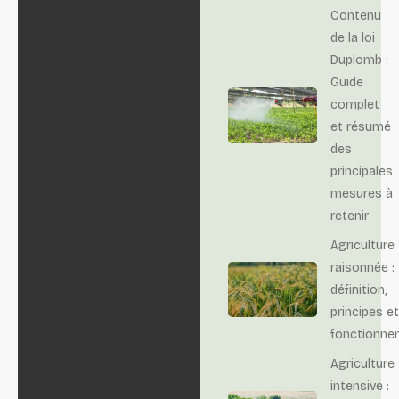
Contenu
de la loi
Duplomb :
Guide
complet
et résumé
des
principales
mesures à
retenir
Agriculture
raisonnée :
définition,
principes et
fonctionne
Agriculture
intensive :