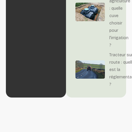
agriculture
: quelle
cuve
choisir
pour
l'irrigation
?
Tracteur su
route : quel
est la
réglementa
?