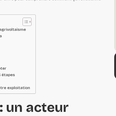
’agrivoltaïsme
a
pter
4 étapes
tre exploitation
: un acteur