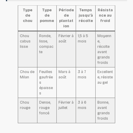
Type
Type
Période
Temps
Résista
de
de
de
jusqu’à
nce au
chou
pomme
plantat
récolte
froid
ion
Chou
Ronde,
Février à
1,5 à 5
Moyenn
cabus
lisse,
août
mois
e,
lisse
compac
récolte
te
avant
grands
froids
Chou de
Feuilles
Mars à
3 à 7
Excellent
Milan
gaufrée
août
mois
e, résiste
s
au gel
épaisse
s
Chou
Dense,
Février à
3 à 6
Bonne,
rouge
rouge
juillet
mois
avant
foncé
grands
froids