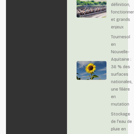
définition,
fonctionne
et grands
enjeux
Tournesol
en
Nouvelle-
Aquitaine :
36 % des
surfaces
nationales,
une filière
en
mutation
Stockage
de l'eau de
pluie en