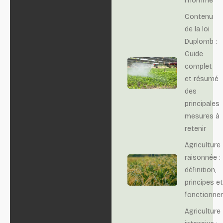
l'homme
Contenu
de la loi
Duplomb :
Guide
complet
et résumé
des
principales
mesures à
retenir
Agriculture
raisonnée :
définition,
principes et
fonctionne
Agriculture