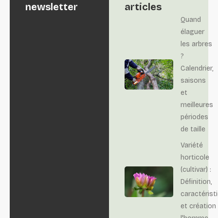
newsletter
articles
Quand
élaguer
les arbres
?
Calendrier,
saisons
et
meilleures
périodes
de taille
Variété
horticole
(cultivar) :
Définition,
caractérist
et création