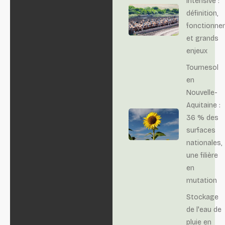
intensive :
définition,
fonctionne
et grands
enjeux
Tournesol
en
Nouvelle-
Aquitaine :
36 % des
surfaces
nationales,
une filière
en
mutation
Stockage
de l'eau de
pluie en