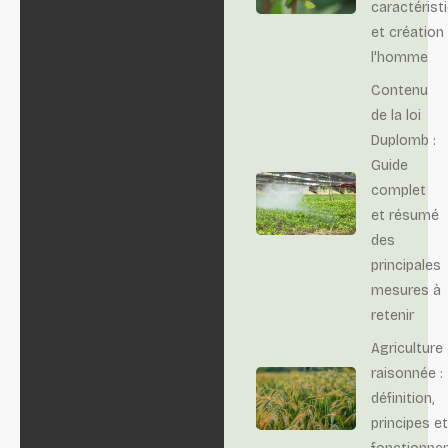
caractérist
et création
l'homme
Contenu
de la loi
Duplomb :
Guide
complet
et résumé
des
principales
mesures à
retenir
Agriculture
raisonnée :
définition,
principes et