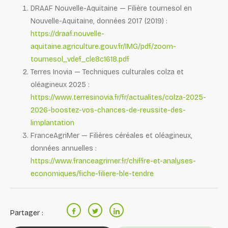
DRAAF Nouvelle-Aquitaine — Filière tournesol en
Nouvelle-Aquitaine, données 2017 (2019) :
https://draaf.nouvelle-
aquitaine.agriculture.gouv.fr/IMG/pdf/zoom-
tournesol_vdef_cle8c1618.pdf
Terres Inovia — Techniques culturales colza et
oléagineux 2025 :
https://www.terresinovia.fr/fr/actualites/colza-2025-
2026-boostez-vos-chances-de-reussite-des-
limplantation
FranceAgriMer — Filières céréales et oléagineux,
données annuelles :
https://www.franceagrimer.fr/chiffre-et-analyses-
economiques/fiche-filiere-ble-tendre
Partager :