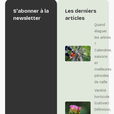
S'abonner à la
Les derniers
newsletter
articles
Quand
élaguer
les arbres
?
Calendrier,
saisons
et
meilleures
périodes
de taille
Variété
horticole
(cultivar) :
Définition,