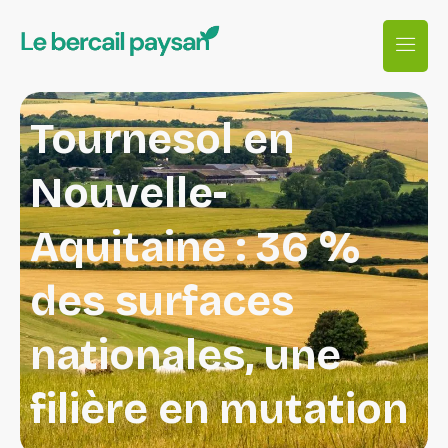
Tournesol en
Nouvelle-
Aquitaine : 36 %
des surfaces
nationales, une
filière en mutation