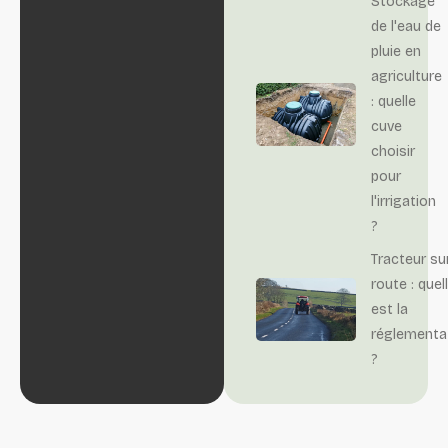
Stockage
de l'eau de
pluie en
agriculture
: quelle
cuve
choisir
pour
l'irrigation
?
Tracteur su
route : quel
est la
réglementa
?