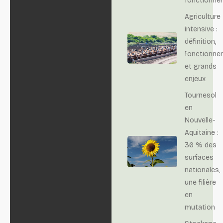
fonctionne
Agriculture
intensive :
définition,
fonctionne
et grands
enjeux
Tournesol
en
Nouvelle-
Aquitaine :
36 % des
surfaces
nationales,
une filière
en
mutation