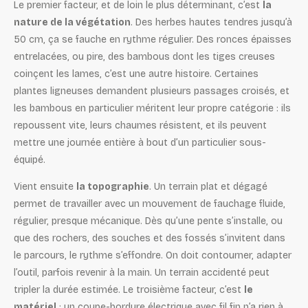
Le premier facteur, et de loin le plus déterminant, c’est
la
nature de la végétation
. Des herbes hautes tendres jusqu’à
50 cm, ça se fauche en rythme régulier. Des ronces épaisses
entrelacées, ou pire, des bambous dont les tiges creuses
coinçent les lames, c’est une autre histoire. Certaines
plantes ligneuses demandent plusieurs passages croisés, et
les bambous en particulier méritent leur propre catégorie : ils
repoussent vite, leurs chaumes résistent, et ils peuvent
mettre une journée entière à bout d’un particulier sous-
équipé.
Vient ensuite
la topographie
. Un terrain plat et dégagé
permet de travailler avec un mouvement de fauchage fluide,
régulier, presque mécanique. Dès qu’une pente s’installe, ou
que des rochers, des souches et des fossés s’invitent dans
le parcours, le rythme s’effondre. On doit contourner, adapter
l’outil, parfois revenir à la main. Un terrain accidenté peut
tripler la durée estimée. Le troisième facteur, c’est
le
matériel
: un coupe-bordure électrique avec fil fin n’a rien à