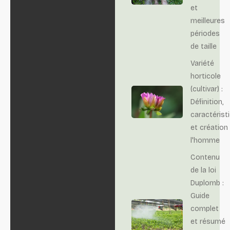
et
meilleures
périodes
de taille
Variété
horticole
(cultivar) :
Définition,
caractérist
et création
l'homme
Contenu
de la loi
Duplomb :
Guide
complet
et résumé