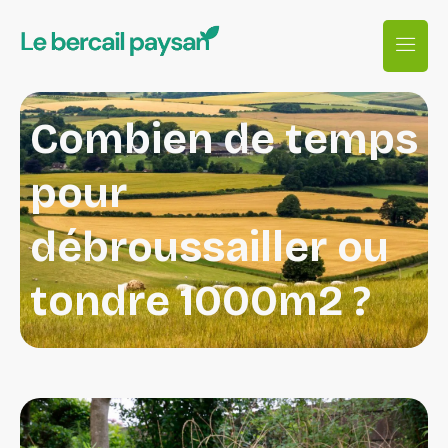
Combien de temps
pour
débroussailler ou
tondre 1000m2 ?