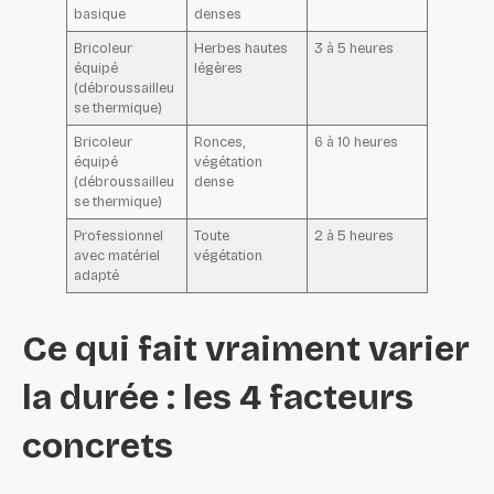
basique
denses
Bricoleur
Herbes hautes
3 à 5 heures
équipé
légères
(débroussailleu
se thermique)
Bricoleur
Ronces,
6 à 10 heures
équipé
végétation
(débroussailleu
dense
se thermique)
Professionnel
Toute
2 à 5 heures
avec matériel
végétation
adapté
Ce qui fait vraiment varier
la durée : les 4 facteurs
concrets