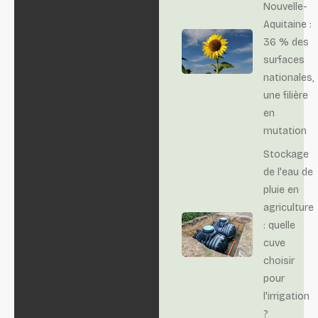
Nouvelle-
Aquitaine :
36 % des
surfaces
nationales,
une filière
en
mutation
Stockage
de l'eau de
pluie en
agriculture
: quelle
cuve
choisir
pour
l'irrigation
?