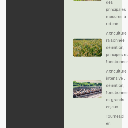
des
principales
mesures à
retenir
Agriculture
raisonnée :
définition,
principes et
fonctionne
Agriculture
intensive :
définition,
fonctionne
et grands
enjeux
Tournesol
en