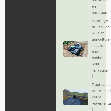
une filière
en
mutation
Stockage
de l'eau de
pluie en
agriculture
: quelle
cuve
choisir
pour
l'irrigation
?
Tracteur su
route : quel
est la
réglementa
?