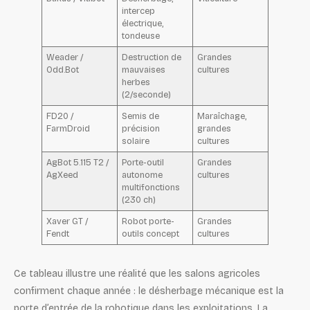
intercep
électrique,
tondeuse
Weader /
Destruction de
Grandes
Odd.Bot
mauvaises
cultures
herbes
(2/seconde)
FD20 /
Semis de
Maraîchage,
FarmDroid
précision
grandes
solaire
cultures
AgBot 5.115 T2 /
Porte-outil
Grandes
AgXeed
autonome
cultures
multifonctions
(230 ch)
Xaver GT /
Robot porte-
Grandes
Fendt
outils concept
cultures
Ce tableau illustre une réalité que les salons agricoles
confirment chaque année : le désherbage mécanique est la
porte d’entrée de la robotique dans les exploitations. La