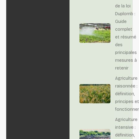
de la loi
Duplomb :
Guide
complet
et résumé
des
principales
mesures à
retenir
Agriculture
raisonnée :
définition,
principes et
fonctionne
Agriculture
intensive :
définition,